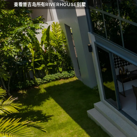
跳
查看普吉岛所有RIVERHOUSE别墅
到
内
容