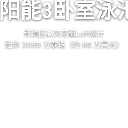
阳能3卧室泳
邦涛区高天花板Loft设计
起价 3090 万泰铢（约 96 万美元）