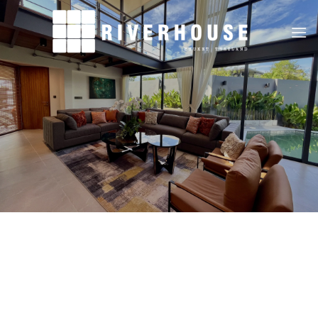
跳
到
内
容