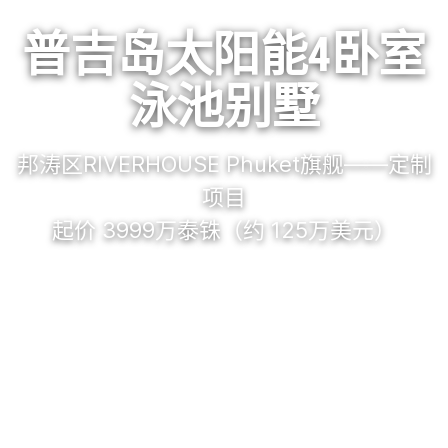
普吉岛太阳能4卧室
泳池别墅
邦涛区RIVERHOUSE Phuket旗舰——定制
项目
起价 3999万泰铢（约 125万美元）