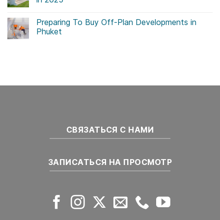
Initiatives
Drive
No
Sustainability
Comments
Preparing To Buy Off-Plan Developments in
in
on
Thailand
Key
Phuket
Real
Trends
Estate
for
No
the
Comments
Phuket
on
Real
Preparing
Estate
To
Market
Buy
in
Off-
2025
Plan
Developments
in
Phuket
СВЯЗАТЬСЯ С НАМИ
ЗАПИСАТЬСЯ НА ПРОСМОТР