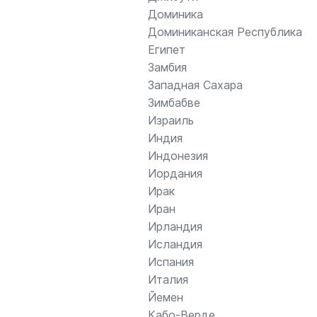
Доминика
Доминиканская Республика
Египет
Замбия
Западная Сахара
Зимбабве
Израиль
Индия
Индонезия
Иордания
Ирак
Иран
Ирландия
Исландия
Испания
Италия
Йемен
Кабо-Верде