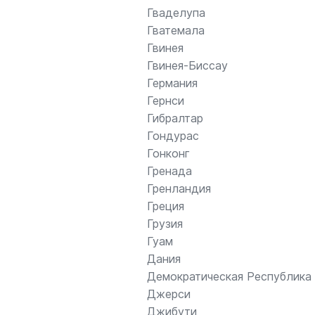
Гваделупа
Гватемала
Гвинея
Гвинея-Биссау
Германия
Гернси
Гибралтар
Гондурас
Гонконг
Гренада
Гренландия
Греция
Грузия
Гуам
Дания
Демократическая Республика 
Джерси
Джибути