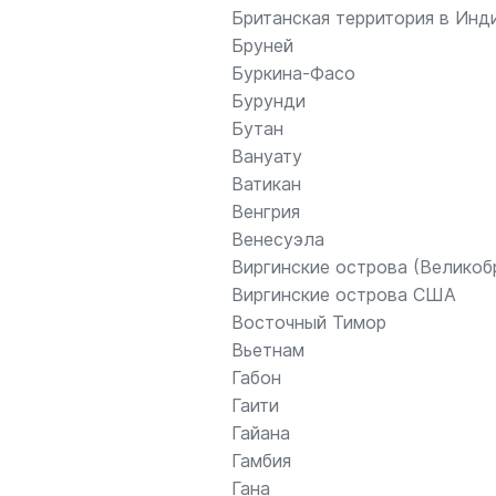
Британская территория в Инд
Бруней
Буркина-Фасо
Бурунди
Бутан
Вануату
Ватикан
Венгрия
Венесуэла
Виргинские острова (Великоб
Виргинские острова США
Восточный Тимор
Вьетнам
Габон
Гаити
Гайана
Гамбия
Гана