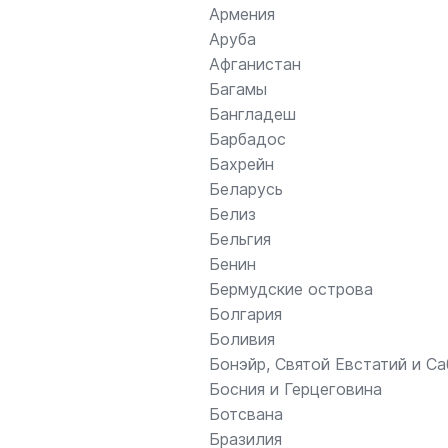
Армения
Аруба
Афганистан
Багамы
Бангладеш
Барбадос
Бахрейн
Беларусь
Белиз
Бельгия
Бенин
Бермудские острова
Болгария
Боливия
Бонэйр, Святой Евстатий и Са
Босния и Герцеговина
Ботсвана
Бразилия