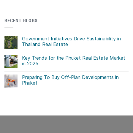
RECENT BLOGS
Government Initiatives Drive Sustainability in
Thailand Real Estate
No
Comments
Key Trends for the Phuket Real Estate Market
on
Government
in 2025
Initiatives
Drive
No
Sustainability
Comments
Preparing To Buy Off-Plan Developments in
in
on
Thailand
Key
Phuket
Real
Trends
Estate
for
No
the
Comments
Phuket
on
Real
Preparing
Estate
To
Market
Buy
in
Off-
2025
Plan
Developments
in
Phuket