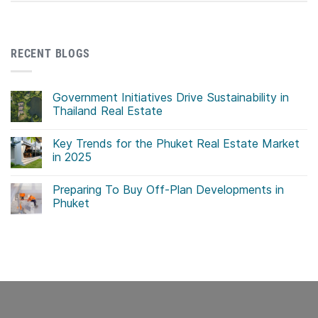
RECENT BLOGS
Government Initiatives Drive Sustainability in
Thailand Real Estate
No
Comments
Key Trends for the Phuket Real Estate Market
on
Government
in 2025
Initiatives
Drive
No
Sustainability
Comments
Preparing To Buy Off-Plan Developments in
in
on
Thailand
Key
Phuket
Real
Trends
Estate
for
No
the
Comments
Phuket
on
Real
Preparing
Estate
To
Market
Buy
in
Off-
2025
Plan
Developments
in
Phuket