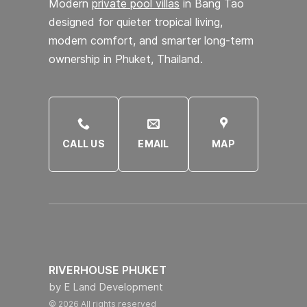
Modern
private pool villas
in Bang Tao
designed for quieter tropical living,
modern comfort, and smarter long-term
ownership in Phuket, Thailand.
CALL US
EMAIL
MAP
RIVERHOUSE PHUKET
by E Land Development
© 2026 All rights reserved