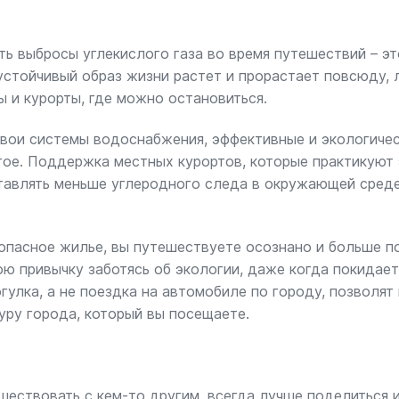
ь выбросы углекислого газа во время путешествий – эт
устойчивый образ жизни растет и прорастает повсюду, 
ы и курорты, где можно остановиться.
вои системы водоснабжения, эффективные и экологичес
гое. Поддержка местных курортов, которые практикуют 
ставлять меньше углеродного следа в окружающей среде
опасное жилье, вы путешествуете осознано и больше по
ою привычку заботясь об экологии, даже когда покидает
улка, а не поездка на автомобиле по городу, позволят 
уру города, который вы посещаете.
шествовать с кем-то другим, всегда лучше поделиться