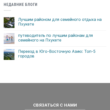
НЕДАВНИЕ БЛОГИ
Лучшим районом для семейного отдыха на
Пхукете
Комментариев
к
нет
путеводитель по лучшим районам для
записи
Лучшим
семейного на Пхукете
районом
для
Комментариев
семейного
к
нет
Переезд в Юго-Восточную Азию: Топ-5
отдыха
записи
на
путеводитель
городов
Пхукете
по
лучшим
Комментариев
районам
к
нет
для
записи
семейного
Переезд
на
в
Пхукете
Юго-
Восточную
Азию:
Топ-5
городов
СВЯЗАТЬСЯ С НАМИ