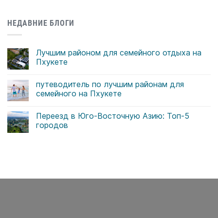
НЕДАВНИЕ БЛОГИ
Лучшим районом для семейного отдыха на
Пхукете
Комментариев
к
нет
путеводитель по лучшим районам для
записи
Лучшим
семейного на Пхукете
районом
для
Комментариев
семейного
к
нет
Переезд в Юго-Восточную Азию: Топ-5
отдыха
записи
на
путеводитель
городов
Пхукете
по
лучшим
Комментариев
районам
к
нет
для
записи
семейного
Переезд
на
в
Пхукете
Юго-
Восточную
Азию:
Топ-5
городов