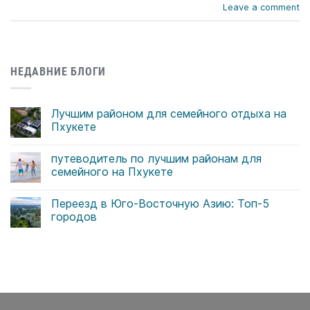
Leave a comment
НЕДАВНИЕ БЛОГИ
Лучшим районом для семейного отдыха на
Пхукете
Комментариев
к
нет
путеводитель по лучшим районам для
записи
Лучшим
семейного на Пхукете
районом
для
Комментариев
семейного
к
нет
Переезд в Юго-Восточную Азию: Топ-5
отдыха
записи
на
путеводитель
городов
Пхукете
по
лучшим
Комментариев
районам
к
нет
для
записи
семейного
Переезд
на
в
Пхукете
Юго-
Восточную
Азию:
Топ-5