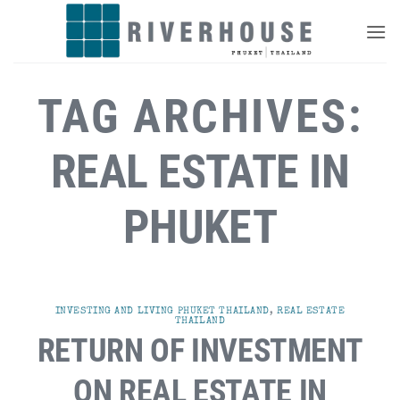
Skip
to
content
TAG ARCHIVES:
REAL ESTATE IN
PHUKET
INVESTING AND LIVING PHUKET THAILAND
,
REAL ESTATE
THAILAND
RETURN OF INVESTMENT
ON REAL ESTATE IN